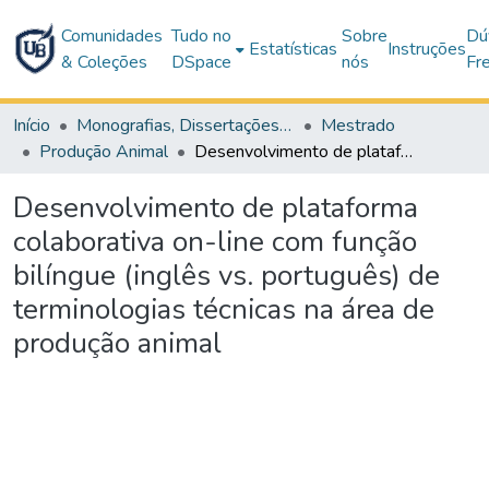
Comunidades
Tudo no
Sobre
Dú
Estatísticas
Instruções
& Coleções
DSpace
nós
Fr
Início
Monografias, Dissertações e Teses
Mestrado
Produção Animal
Desenvolvimento de plataforma colaborativa on-line com função bilíngue (inglês vs. português) de terminologias técnicas na área de produção animal
Desenvolvimento de plataforma
colaborativa on-line com função
bilíngue (inglês vs. português) de
terminologias técnicas na área de
produção animal