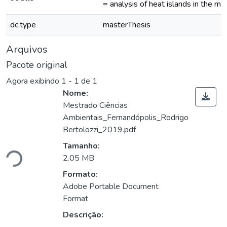
= analysis of heat islands in the m
dc.type
masterThesis
Arquivos
Pacote original
Agora exibindo
1 - 1 de 1
Nome:
Mestrado Ciências
Ambientais_Fernandópolis_Rodrigo
Bertolozzi_2019.pdf
gando...
Tamanho:
2.05 MB
Formato:
Adobe Portable Document
Format
Descrição: