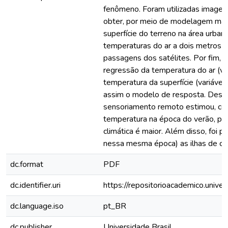
fenômeno. Foram utilizadas imagens
obter, por meio de modelagem mat
superfície do terreno na área urba
temperaturas do ar a dois metros d
passagens dos satélites. Por fim, 
regressão da temperatura do ar (v
temperatura da superfície (variáve
assim o modelo de resposta. Dessa
sensoriamento remoto estimou, com
temperatura na época do verão, pe
climática é maior. Além disso, foi 
nessa mesma época) as ilhas de cal
dc.format
PDF
dc.identifier.uri
https://repositorioacademico.unive
dc.language.iso
pt_BR
dc.publisher
Universidade Brasil