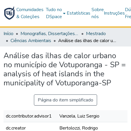
Comunidades
Tudo no
Sobre
Dú
Estatísticas
Instruções
& Coleções
DSpace
nós
Fr
Início
Monografias, Dissertações e Teses
Mestrado
Ciências Ambientais
Análise das ilhas de calor urbano no município de Votuporanga - SP = analysis of heat islands in the municipality of Votuporanga-SP
Análise das ilhas de calor urbano
no município de Votuporanga - SP =
analysis of heat islands in the
municipality of Votuporanga-SP
Página do item simplificado
dc.contributor.advisor1
Vanzela, Luiz Sergio
dc.creator
Bertolozzi, Rodrigo