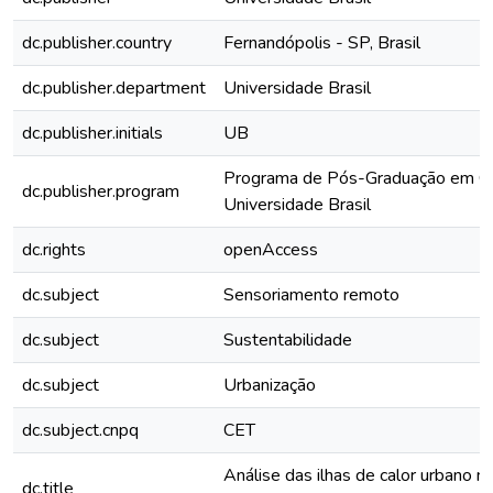
dc.publisher.country
Fernandópolis - SP, Brasil
dc.publisher.department
Universidade Brasil
dc.publisher.initials
UB
Programa de Pós-Graduação em Ci
dc.publisher.program
Universidade Brasil
dc.rights
openAccess
dc.subject
Sensoriamento remoto
dc.subject
Sustentabilidade
dc.subject
Urbanização
dc.subject.cnpq
CET
Análise das ilhas de calor urbano 
dc.title