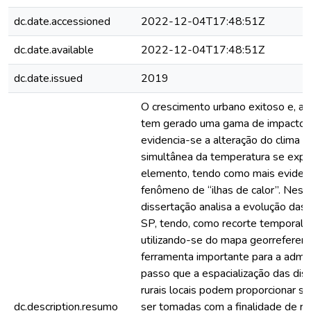
dc.date.accessioned
2022-12-04T17:48:51Z
dc.date.available
2022-12-04T17:48:51Z
dc.date.issued
2019
O crescimento urbano exitoso e, 
tem gerado uma gama de impactos 
evidencia-se a alteração do clima lo
simultânea da temperatura se exp
elemento, tendo como mais eviden
fenômeno de “ilhas de calor”. Nes
dissertação analisa a evolução das
SP, tendo, como recorte temporal
utilizando-se do mapa georreferenci
ferramenta importante para a admin
passo que a espacialização das dis
rurais locais podem proporcionar s
dc.description.resumo
ser tomadas com a finalidade de re