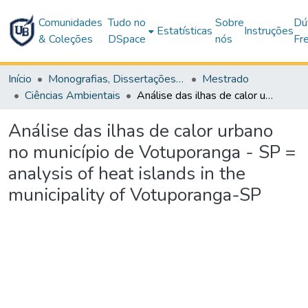
Comunidades
Tudo no
Sobre
Dú
Estatísticas
Instruções
& Coleções
DSpace
nós
Fr
Início
Monografias, Dissertações e Teses
Mestrado
Ciências Ambientais
Análise das ilhas de calor urbano no município de Votuporanga - SP = analysis of heat islands in the municipality of Votuporanga-SP
Análise das ilhas de calor urbano
no município de Votuporanga - SP =
analysis of heat islands in the
municipality of Votuporanga-SP