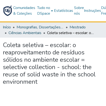
Comunidades
Tudo no
Sobre
Dú
Estatísticas
Instruções
& Coleções
DSpace
nós
Fr
Início
Monografias, Dissertações e Teses
Mestrado
Ciências Ambientais
Coleta seletiva – escolar: o reaproveitamento de resíduos sólidos no ambiente escolar = selective collection - school: the reuse of solid waste in the school environment
Coleta seletiva – escolar: o
reaproveitamento de resíduos
sólidos no ambiente escolar =
selective collection - school: the
reuse of solid waste in the school
environment