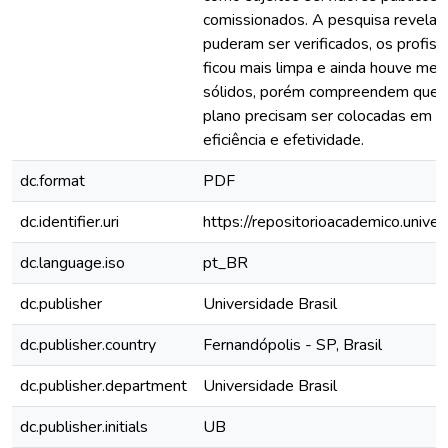
comissionados. A pesquisa revela 
puderam ser verificados, os profis
ficou mais limpa e ainda houve melh
sólidos, porém compreendem que m
plano precisam ser colocadas em prá
eficiência e efetividade.
dc.format
PDF
dc.identifier.uri
https://repositorioacademico.unive
dc.language.iso
pt_BR
dc.publisher
Universidade Brasil
dc.publisher.country
Fernandópolis - SP, Brasil
dc.publisher.department
Universidade Brasil
dc.publisher.initials
UB