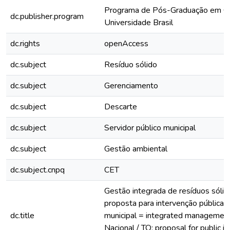
Programa de Pós-Graduação em Ci
dc.publisher.program
Universidade Brasil
dc.rights
openAccess
dc.subject
Resíduo sólido
dc.subject
Gerenciamento
dc.subject
Descarte
dc.subject
Servidor público municipal
dc.subject
Gestão ambiental
dc.subject.cnpq
CET
Gestão integrada de resíduos sóli
proposta para intervenção pública c
dc.title
municipal = integrated management 
Nacional / TO: proposal for public i