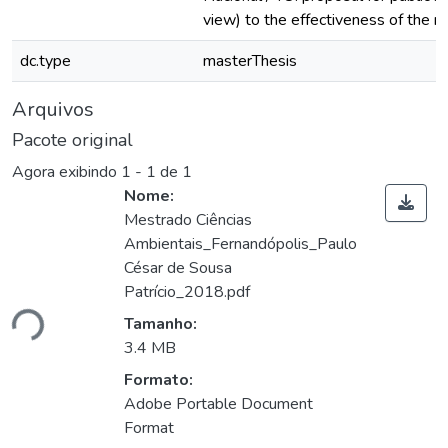
view) to the effectiveness of the m
dc.type
masterThesis
Arquivos
Pacote original
Agora exibindo
1 - 1 de 1
Nome:
Mestrado Ciências
Ambientais_Fernandópolis_Paulo
César de Sousa
ando...
Patrício_2018.pdf
Tamanho:
3.4 MB
Formato:
Adobe Portable Document
Format