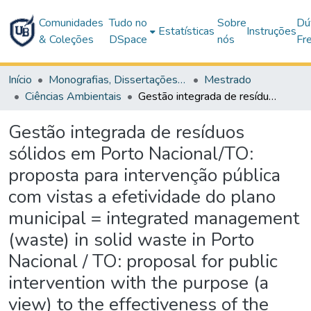
Comunidades
Tudo no
Sobre
Dú
Estatísticas
Instruções
& Coleções
DSpace
nós
Fr
Início
Monografias, Dissertações e Teses
Mestrado
Ciências Ambientais
Gestão integrada de resíduos sólidos em Porto Nacional/TO: proposta para intervenção pública com vistas a efetividade do plano municipal = integrated management (waste) in solid waste in Porto Nacional / TO: proposal for public intervention with the purpose (a view) to the effectiveness of the municipal plan
Gestão integrada de resíduos
sólidos em Porto Nacional/TO:
proposta para intervenção pública
com vistas a efetividade do plano
municipal = integrated management
(waste) in solid waste in Porto
Nacional / TO: proposal for public
intervention with the purpose (a
view) to the effectiveness of the