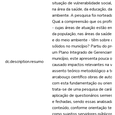
situação de vulnerabilidade social, 
na área da saúde, da educação, da a
ambiente. A pesquisa foi norteada
Qual a compreensão que os profissi
- cujas áreas de atuação estão env
da população, nas áreas da saúde, d
e do meio ambiente - têm sobre o 
sólidos no município? Partiu do pre
um Plano Integrado de Gerenciame
município, este apresenta pouca o
dc.description.resumo
causado impactos relevantes na v
assento teórico metodológico a teor
arcabouço científico obras de auto
com esta fundamentação ou orienta
trata-se de uma pesquisa de caráter
aplicação de questionários semies
e fechadas, sendo essas analisada
conteúdo, conforme orientação teór
como sujeitos servidores públicos m