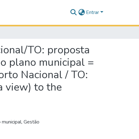
Entrar
cional/TO: proposta
do plano municipal =
orto Nacional / TO:
a view) to the
o municipal
,
Gestão