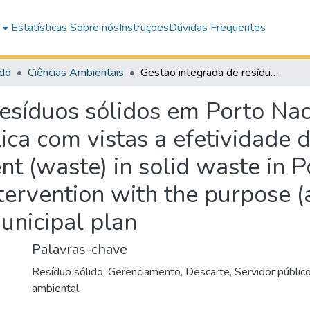
e
Estatísticas
Sobre nós
Instruções
Dúvidas Frequentes
do
Ciências Ambientais
Gestão integrada de resíduos sólidos em Porto Nacional/TO: proposta para intervenção pública com vistas a efetividade do plano municipal = integrated management (waste) in solid waste in Porto Nacional / TO: proposal for public intervention with the purpose (a view) to the effectiveness of the municipal plan
resíduos sólidos em Porto Na
ica com vistas a efetividade 
 (waste) in solid waste in P
tervention with the purpose (
municipal plan
Palavras-chave
Resíduo sólido
,
Gerenciamento
,
Descarte
,
Servidor públic
ambiental