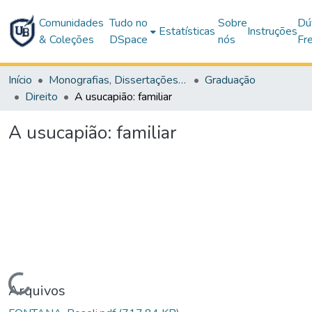
Comunidades
Tudo no
Sobre
Dú
Estatísticas
Instruções
& Coleções
DSpace
nós
Fr
Início
Monografias, Dissertações e Teses
Graduação
Direito
A usucapião: familiar
A usucapião: familiar
Carregando...
Arquivos