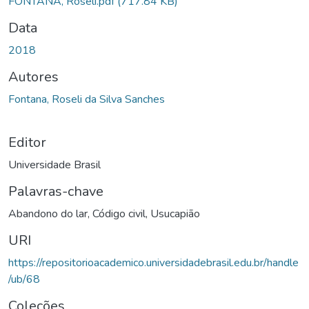
FONTANA, Roseli.pdf
(717.84 KB)
Data
2018
Autores
Fontana, Roseli da Silva Sanches
Editor
Universidade Brasil
Palavras-chave
Abandono do lar
,
Código civil
,
Usucapião
URI
https://repositorioacademico.universidadebrasil.edu.br/handle
/ub/68
Coleções