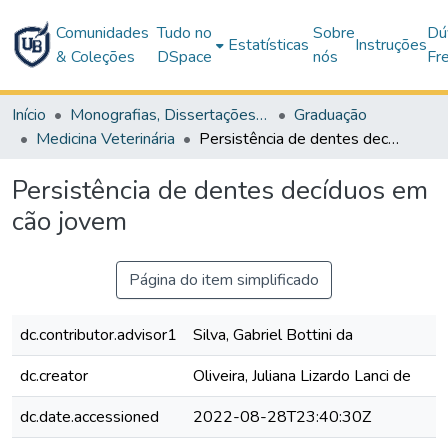
Comunidades
Tudo no
Sobre
Dú
Estatísticas
Instruções
& Coleções
DSpace
nós
Fr
Início
Monografias, Dissertações e Teses
Graduação
Medicina Veterinária
Persistência de dentes decíduos em cão jovem
Persistência de dentes decíduos em
cão jovem
Página do item simplificado
dc.contributor.advisor1
Silva, Gabriel Bottini da
dc.creator
Oliveira, Juliana Lizardo Lanci de
dc.date.accessioned
2022-08-28T23:40:30Z