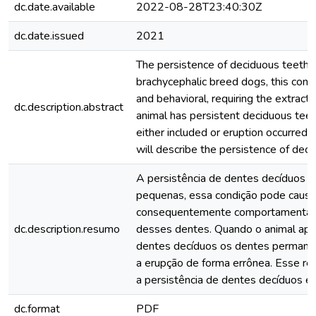
dc.date.available
2022-08-28T23:40:30Z
dc.date.issued
2021
The persistence of deciduous teeth 
brachycephalic breed dogs, this cond
and behavioral, requiring the extract
dc.description.abstract
animal has persistent deciduous tee
either included or eruption occurred 
will describe the persistence of deci
A persistência de dentes decíduos 
pequenas, essa condição pode causar
consequentemente comportamentais 
dc.description.resumo
desses dentes. Quando o animal apre
dentes decíduos os dentes permanen
a erupção de forma errônea. Esse re
a persistência de dentes decíduos e
dc.format
PDF