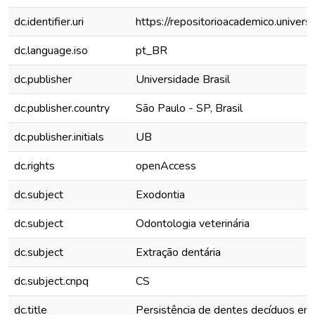
dc.identifier.uri
https://repositorioacademico.univers
dc.language.iso
pt_BR
dc.publisher
Universidade Brasil
dc.publisher.country
São Paulo - SP, Brasil
dc.publisher.initials
UB
dc.rights
openAccess
dc.subject
Exodontia
dc.subject
Odontologia veterinária
dc.subject
Extração dentária
dc.subject.cnpq
CS
dc.title
Persistência de dentes decíduos em