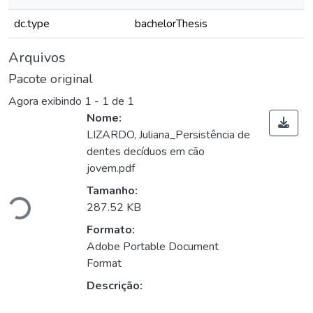
dc.type
bachelorThesis
Arquivos
Pacote original
Agora exibindo
1 - 1 de 1
Nome:
LIZARDO, Juliana_Persistência de
dentes decíduos em cão
jovem.pdf
ando...
Tamanho:
287.52 KB
Formato:
Adobe Portable Document
Format
Descrição: