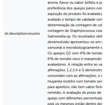
aroma, flavor ou sabor (olfato e pal
preferência dos queijos pelos cons
aquisição do produto foi avaliada p
avaliado o tempo de validade comerci
determinação da contagem de colif
contagem de Staphylococcus coagul
dc.description.resumo
Salmonella sp. Os resultados obti
desenvolvido apresentou-se em co
sensorial e microbiologicamente s
Os queijos Q2 com 4% de tomate s
6% de tomate seco e manjericão sã
avaliadores. A relação entre as var
afirmações 1,2,3,4 e 5 demonstrou
concordam com as afirmações, o que 
muçarela nozinho com tomate seco
para aperitivo, não tem sabor forte
remédio; A avaliação do prazo de v
queijo com diferentes percentuais d
pois os mesmos estão dentro dos 