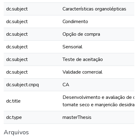
dc.subject
Características organolépticas
dc.subject
Condimento
dc.subject
Opção de compra
dc.subject
Sensorial
dc.subject
Teste de aceitação
dc.subject
Validade comercial
dc.subject.cnpq
CA
Desenvolvimento e avaliação de qu
dc.title
tomate seco e manjericão desidrat
dc.type
masterThesis
Arquivos