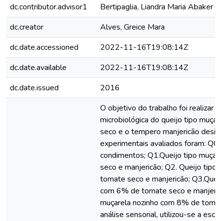
dc.contributor.advisor1
Bertipaglia, Liandra Maria Abaker
dc.creator
Alves, Greice Mara
dc.date.accessioned
2022-11-16T19:08:14Z
dc.date.available
2022-11-16T19:08:14Z
dc.date.issued
2016
O objetivo do trabalho foi realizar a
microbiológica do queijo tipo muça
seco e o tempero manjericão desid
experimentais avaliados foram: Q0.
condimentos; Q1.Queijo tipo muça
seco e manjericão; Q2. Queijo tip
tomate seco e manjericão; Q3.Queij
com 6% de tomate seco e manjericã
muçarela nozinho com 8% de tomate
análise sensorial, utilizou-se a esca