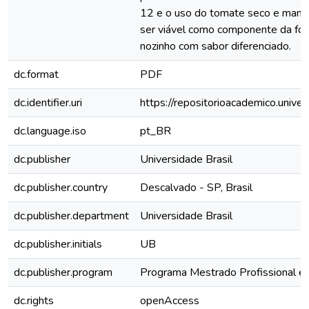
12 e o uso do tomate seco e manj
ser viável como componente da for
nozinho com sabor diferenciado.
dc.format
PDF
dc.identifier.uri
https://repositorioacademico.unive
dc.language.iso
pt_BR
dc.publisher
Universidade Brasil
dc.publisher.country
Descalvado - SP, Brasil
dc.publisher.department
Universidade Brasil
dc.publisher.initials
UB
dc.publisher.program
Programa Mestrado Profissional e
dc.rights
openAccess