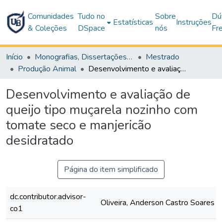
Comunidades
Tudo no
Sobre
Dú
Estatísticas
Instruções
& Coleções
DSpace
nós
Fr
Início
Monografias, Dissertações e Teses
Mestrado
Produção Animal
Desenvolvimento e avaliação de queijo tipo muçarela nozinho com tomate seco e manjericão desidratado
Desenvolvimento e avaliação de
queijo tipo muçarela nozinho com
tomate seco e manjericão
desidratado
Página do item simplificado
dc.contributor.advisor-
Oliveira, Anderson Castro Soares d
co1