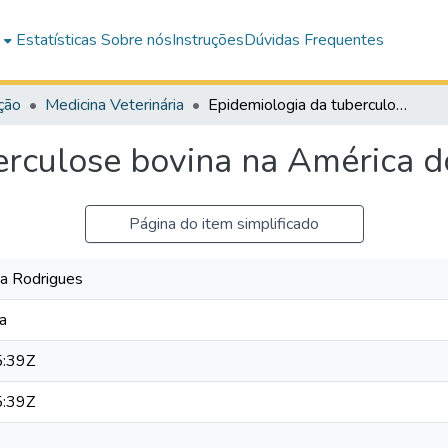
e
Estatísticas
Sobre nós
Instruções
Dúvidas Frequentes
ção
Medicina Veterinária
Epidemiologia da tuberculose bovina na América do Sul
erculose bovina na América d
Página do item simplificado
da Rodrigues
va
:39Z
:39Z