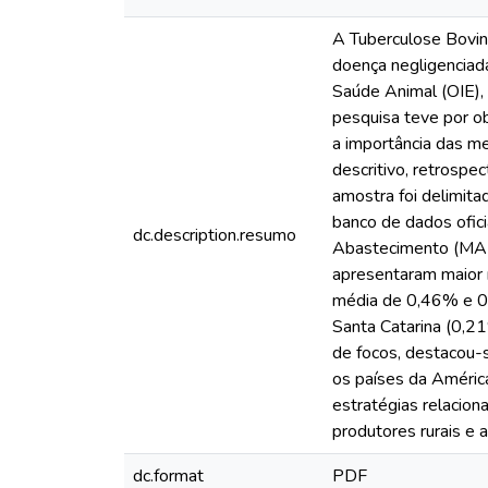
A Tuberculose Bovin
doença negligenciada
Saúde Animal (OIE),
pesquisa teve por ob
a importância das me
descritivo, retrospe
amostra foi delimit
banco de dados ofici
dc.description.resumo
Abastecimento (MAPA
apresentaram maior 
média de 0,46% e 0,
Santa Catarina (0,21
de focos, destacou-
os países da América
estratégias relacio
produtores rurais e 
dc.format
PDF