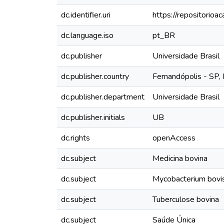
dc.identifier.uri
https://repositorioa
dc.language.iso
pt_BR
dc.publisher
Universidade Brasil
dc.publisher.country
Fernandópolis - SP, 
dc.publisher.department
Universidade Brasil
dc.publisher.initials
UB
dc.rights
openAccess
dc.subject
Medicina bovina
dc.subject
Mycobacterium bovi
dc.subject
Tuberculose bovina
dc.subject
Saúde Única