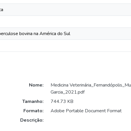
ca
berculose bovina na América do Sul
Nome:
Medicina Veterinária_Fernandópolis_Mur
Garcia_2021.pdf
Tamanho:
744.73 KB
Formato:
Adobe Portable Document Format
Descrição: