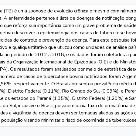
a (TB) é uma zoonose de evolução crônica e mesmo com número
. A enfermidade pertence à lista de doenças de notificação obri
 o que reforça sua importância como um grave problema de saúde
jetivo descrever a epidemiologia dos casos de tuberculose bovin
didas de controle e prevenção da doença. Para esta pesquisa foi
ctivo e qualiquantitativo que utilizou como unidades de análise pa
ada ao período de 2012 a 2018, e os dados foram coletados a par
ais da Organização Internacional de Epizootias (OIE) e do Ministér
). Os resultados foram analisados por meio de estatística descr
número de casos de tuberculose bovina notificados foram Argent
96%, respectivamente. O Brasil apresentou prevalência média 
%), Distrito Federal (0,11%), Rio Grande do Sul (0,09%), e Para
se os estados do Paraná (1,35%), Distrito Federal (1,29%) e San
 do Sul, inclusive o Brasil, possuem baixa taxa de prevalência d
nadas a vigilância da doença devem ser tomadas aliadas as açõe
a população visando minimizar o risco de ocorrência da tuberculos