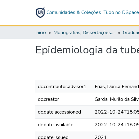
Comunidades & Coleções
Tudo no DSpac
Início
Monografias, Dissertações e Teses
Gradua
Epidemiologia da tub
dc.contributor.advisor1
Frias, Danila Fernan
dc.creator
Garcia, Murilo da Sil
dc.date.accessioned
2022-10-24T18:05
dc.date.available
2022-10-24T18:05
dc.date.issued
2021