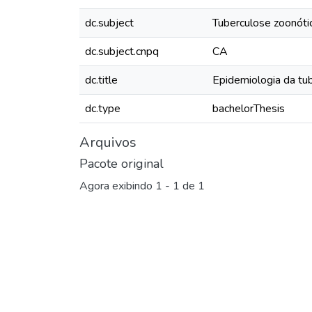
dc.subject
Tuberculose zoonóti
dc.subject.cnpq
CA
dc.title
Epidemiologia da tu
dc.type
bachelorThesis
Arquivos
Pacote original
Agora exibindo
1 - 1 de 1