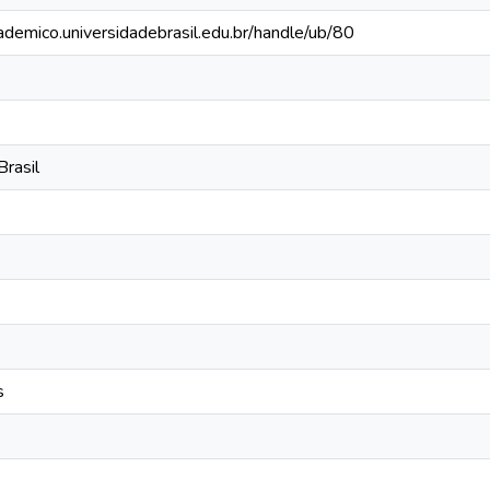
cademico.universidadebrasil.edu.br/handle/ub/80
Brasil
s