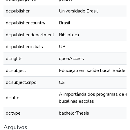
dc.publisher
Universidade Brasil
dc.publisher.country
Brasil
dc.publisher.department
Biblioteca
dc.publisher.initials
UB
dc.rights
openAccess
dc.subject
Educação em saúde bucal. Saúde e
dc.subject.cnpq
CS
A importância dos programas de e
dc.title
bucal nas escolas
dc.type
bachelorThesis
Arquivos