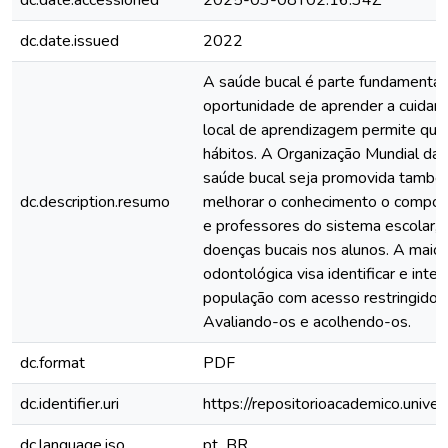
dc.date.accessioned
2025-03-08T02:16:34Z
dc.date.issued
2022
A saúde bucal é parte fundamental 
oportunidade de aprender a cuidar
local de aprendizagem permite que
hábitos. A Organização Mundial d
saúde bucal seja promovida també
dc.description.resumo
melhorar o conhecimento o comport
e professores do sistema escolar, a
doenças bucais nos alunos. A maio
odontológica visa identificar e int
população com acesso restringido a
Avaliando-os e acolhendo-os.
dc.format
PDF
dc.identifier.uri
https://repositorioacademico.unive
dc.language.iso
pt_BR