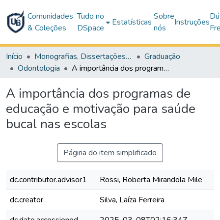
Comunidades
Tudo no
Sobre
Dú
Estatísticas
Instruções
& Coleções
DSpace
nós
Fr
Início
Monografias, Dissertações e Teses
Graduação
Odontologia
A importância dos programas de educação e motivação para saúde bucal nas escolas
A importância dos programas de
educação e motivação para saúde
bucal nas escolas
Página do item simplificado
dc.contributor.advisor1
Rossi, Roberta Mirandola Mile
dc.creator
Silva, Laíza Ferreira