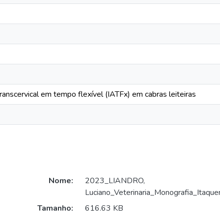
 transcervical em tempo flexível (IATFx) em cabras leiteiras
Nome:
2023_LIANDRO,
Luciano_Veterinaria_Monografia_Itaquer
Tamanho:
616.63 KB