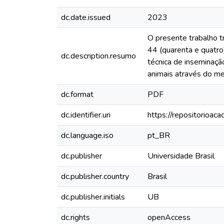
dc.date.issued
2023
O presente trabalho tr
44 (quarenta e quatro)
dc.description.resumo
técnica de inseminação
animais através do m
dc.format
PDF
dc.identifier.uri
https://repositorioac
dc.language.iso
pt_BR
dc.publisher
Universidade Brasil
dc.publisher.country
Brasil
dc.publisher.initials
UB
dc.rights
openAccess