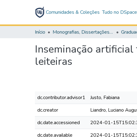
Comunidades & Coleções
Tudo no DSpac
Início
Monografias, Dissertações e Teses
Gradua
Inseminação artificia
leiteiras
dc.contributor.advisor1
Justo, Fabiana
dc.creator
Liandro, Luciano Augu
dc.date.accessioned
2024-01-15T15:02:
dc.date.available
2024-01-15T15:02: