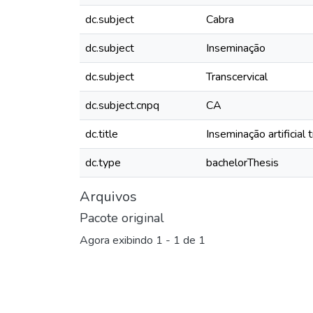
dc.subject
Cabra
dc.subject
Inseminação
dc.subject
Transcervical
dc.subject.cnpq
CA
dc.title
Inseminação artificial
dc.type
bachelorThesis
Arquivos
Pacote original
Agora exibindo
1 - 1 de 1