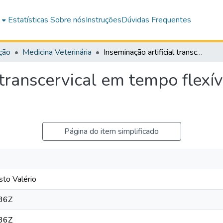
e
Estatísticas
Sobre nós
Instruções
Dúvidas Frequentes
ção
Medicina Veterinária
Inseminação artificial transcervical em tempo flexível (IATFx) em cabras leiteiras
l transcervical em tempo flexí
Página do item simplificado
sto Valério
36Z
36Z