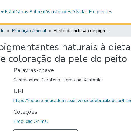
e
Estatísticas
Sobre nós
Instruções
Dúvidas Frequentes
do
Produção Animal
Efeito da inclusão de pigmentantes naturais à dieta de frangos de corte sobre o desempenho. e coloração da pele do peito
 pigmentantes naturais à dieta
e coloração da pele do peito
Palavras-chave
Cantaxantina
,
Caroteno
,
Norbixina
,
Xantofila
URI
https://repositorioacademico.universidadebrasil.edu.br/ha
Coleções
Produção Animal