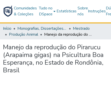
Comunidades
Tudo no
Sobre
Dú
Estatísticas
Instruções
& Coleções
DSpace
nós
Fr
Início
Monografias, Dissertações e Teses
Mestrado
Produção Animal
Manejo da reprodução do Pirarucu (Arapaima gigas) na Psicultura Boa Esperança, no Estado de Rondônia, Brasil
Manejo da reprodução do Pirarucu
(Arapaima gigas) na Psicultura Boa
Esperança, no Estado de Rondônia,
Brasil