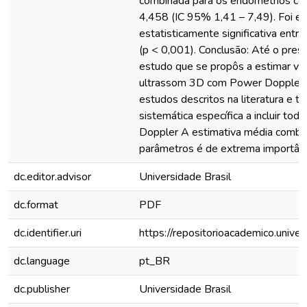
combinada para os endométrios com
4,458 (IC 95% 1,41 – 7,49). Foi en
estatisticamente significativa ent
(p < 0,001). Conclusão: Até o pres
estudo que se propôs a estimar va
ultrassom 3D com Power Doppler a
estudos descritos na literatura e t
sistemática específica a incluir t
Doppler A estimativa média combi
parâmetros é de extrema importância
dc.editor.advisor
Universidade Brasil
dc.format
PDF
dc.identifier.uri
https://repositorioacademico.unive
dc.language
pt_BR
dc.publisher
Universidade Brasil