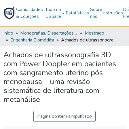
Comunidades
Tudo no
Sobre
Dú
Estatísticas
Instruções
& Coleções
DSpace
nós
Fr
Início
Monografias, Dissertações e Teses
Mestrado
Engenharia Biomédica
Achados de ultrassonografia 3D com Power Doppler em pacientes com sangramento uterino pós menopausa – uma revisão sistemática de literatura com metanálise
Achados de ultrassonografia 3D
com Power Doppler em pacientes
com sangramento uterino pós
menopausa – uma revisão
sistemática de literatura com
metanálise
Página do item simplificado