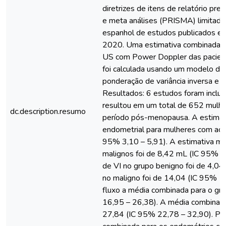
diretrizes de itens de relatório pre
e meta análises (PRISMA) limitada 
espanhol de estudos publicados ent
2020. Uma estimativa combinada d
US com Power Doppler das pacient
foi calculada usando um modelo de 
ponderação de variância inversa e v
Resultados: 6 estudos foram incluí
resultou em um total de 652 mulh
dc.description.resumo
período pós-menopausa. A estimat
endometrial para mulheres com ach
95% 3,10 – 5,91). A estimativa m
malignos foi de 8,42 mL (IC 95% 6
de VI no grupo benigno foi de 4,0
no maligno foi de 14,04 (IC 95% 10
fluxo a média combinada para o gr
16,95 – 26,38). A média combinada
27,84 (IC 95% 22,78 – 32,90). Por 