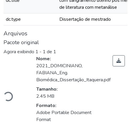
dc.title
com sangramento uterino pós meno
de literatura com metanálise
dc.type
Dissertação de mestrado
Arquivos
Pacote original
Agora exibindo
1 - 1 de 1
Nome:
2021_DOMICINIANO,
FABIANA_Eng.
Carregando...
Biomédica_Dissertação_Itaquera.pdf
Tamanho:
2.45 MB
Formato:
Adobe Portable Document
Format