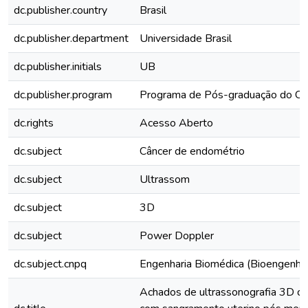
dc.publisher.country
Brasil
dc.publisher.department
Universidade Brasil
dc.publisher.initials
UB
dc.publisher.program
Programa de Pós-graduação do Cur
dc.rights
Acesso Aberto
dc.subject
Câncer de endométrio
dc.subject
Ultrassom
dc.subject
3D
dc.subject
Power Doppler
dc.subject.cnpq
Engenharia Biomédica (Bioengenhar
Achados de ultrassonografia 3D c