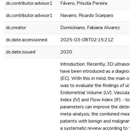
dc.contributor.advisor1
Fávero, Priscila Pereira
dc.contributor.advisor1
Navarro, Ricardo Scarparo
dc.creator
Domiciniano, Fabiana Alvarez
dc.date.accessioned
2025-03-08T02:15:21Z
dc.date.issued
2020
Introduction: Recently, 3D ultraso
have been introduced as a diagnost
(EC). With this in mind, the main ob
was to evaluate the findings of ul
Endometrial Volume (LV), Vascular F
Index (IV) and Flow Index (IF) - t
parameters can improve the detecti
meta-analysis, the combined mean 
patients with benign and malignan
a systematic review according to th