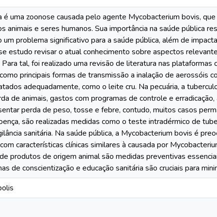
a é uma zoonose causada pelo agente Mycobacterium bovis, que a
 animais e seres humanos. Sua importância na saúde pública resi
um problema significativo para a saúde pública, além de impacta
e estudo revisar o atual conhecimento sobre aspectos relevante
 Para tal, foi realizado uma revisão de literatura nas plataformas c
como principais formas de transmissão a inalação de aerossóis 
ratados adequadamente, como o leite cru. Na pecuária, a tuberc
erda de animais, gastos com programas de controle e erradicação, 
sentar perda de peso, tosse e febre, contudo, muitos casos perm
oença, são realizadas medidas como o teste intradérmico de tuber
ilância sanitária. Na saúde pública, a Mycobacterium bovis é pr
om características clínicas similares à causada por Mycobacterium
a de produtos de origem animal são medidas preventivas essenciai
s de conscientização e educação sanitária são cruciais para minim
olis