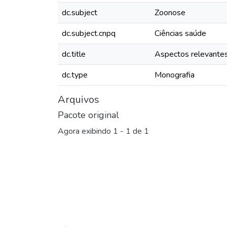
dc.subject
Zoonose
dc.subject.cnpq
Ciências saúde
dc.title
Aspectos relevantes
dc.type
Monografia
Arquivos
Pacote original
Agora exibindo
1 - 1 de 1