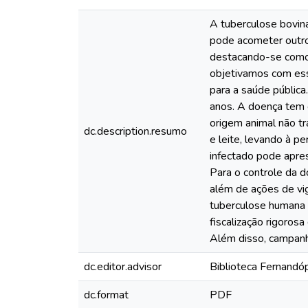
A tuberculose bovin
pode acometer outros
destacando-se como 
objetivamos com ess
para a saúde pública.
anos. A doença tem 
origem animal não t
dc.description.resumo
e leite, levando à p
infectado pode apre
Para o controle da d
além de ações de vig
tuberculose humana c
fiscalização rigoros
Além disso, campanha
dc.editor.advisor
Biblioteca Fernandóp
dc.format
PDF