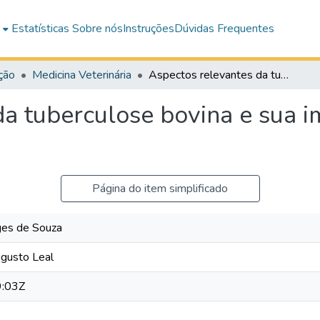
e
Estatísticas
Sobre nós
Instruções
Dúvidas Frequentes
ção
Medicina Veterinária
Aspectos relevantes da tuberculose bovina e sua importância na saúde pública
da tuberculose bovina e sua i
Página do item simplificado
rges de Souza
gusto Leal
:03Z