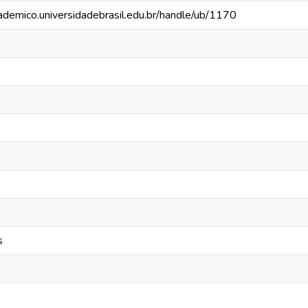
cademico.universidadebrasil.edu.br/handle/ub/1170
s