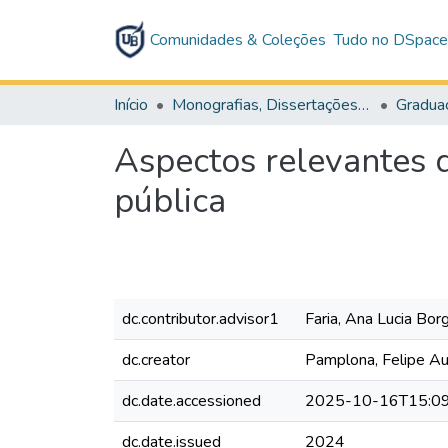
Comunidades & Coleções
Tudo no DSpac
Início
Monografias, Dissertações e Teses
Gradua
Aspectos relevantes 
pública
dc.contributor.advisor1
Faria, Ana Lucia Bo
dc.creator
Pamplona, Felipe Au
dc.date.accessioned
2025-10-16T15:09
dc.date.issued
2024