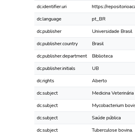
dc.identifier.uri
https://repositorioa
dc.language
pt_BR
dc.publisher
Universidade Brasil
dc.publisher.country
Brasil
dc.publisher.department
Biblioteca
dc.publisher.initials
UB
dc.rights
Aberto
dc.subject
Medicina Veterinária
dc.subject
Mycobacterium bovi
dc.subject
Saúde pública
dc.subject
Tuberculose bovina.