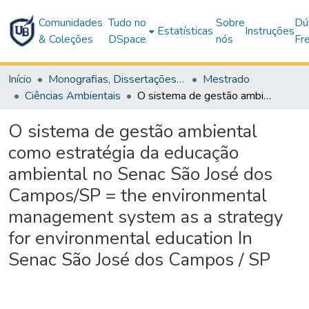
Comunidades
Tudo no
Sobre
Dú
Estatísticas
Instruções
& Coleções
DSpace
nós
Fr
Início
Monografias, Dissertações e Teses
Mestrado
Ciências Ambientais
O sistema de gestão ambiental como estratégia da educação ambiental no Senac São José dos Campos/SP = the environmental management system as a strategy for environmental education In Senac São José dos Campos / SP
O sistema de gestão ambiental
como estratégia da educação
ambiental no Senac São José dos
Campos/SP = the environmental
management system as a strategy
for environmental education In
Senac São José dos Campos / SP