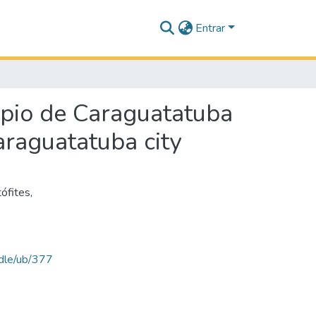
Entrar
ipio de Caraguatatuba
araguatatuba city
ófites
,
ndle/ub/377