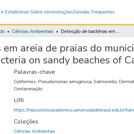
e
Estatísticas
Sobre nós
Instruções
Dúvidas Frequentes
do
Ciências Ambientais
Detecção de bactérias em areia de praias do municipio de Caraguatatuba – SP = detection of bacteria on sandy beaches of Caraguatatuba city
 em areia de praias do munic
acteria on sandy beaches of C
Palavras-chave
Coliformes
,
Pseudomonas aeruginosa
,
Salmonella
,
Dermat
Contaminação
URI
https://repositorioacademico.universidadebrasil.edu.br/ha
Coleções
Ciências Ambientais