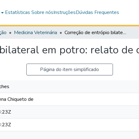
e
Estatísticas
Sobre nós
Instruções
Dúvidas Frequentes
ção
Medicina Veterinária
Correção de entrópio bilateral em potro: relato de caso
bilateral em potro: relato de 
Página do item simplificado
ches
rena Chiqueto de
:23Z
:23Z