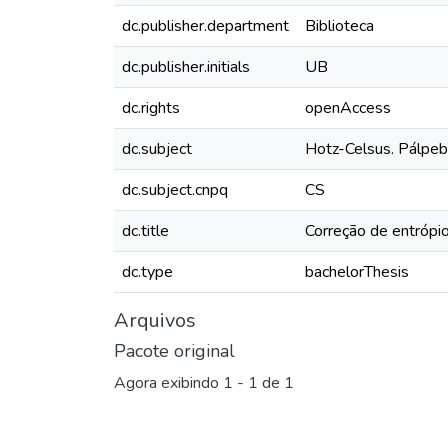
dc.publisher.department
Biblioteca
dc.publisher.initials
UB
dc.rights
openAccess
dc.subject
Hotz-Celsus. Pálpeb
dc.subject.cnpq
CS
dc.title
Correção de entrópio
dc.type
bachelorThesis
Arquivos
Pacote original
Agora exibindo
1 - 1 de 1