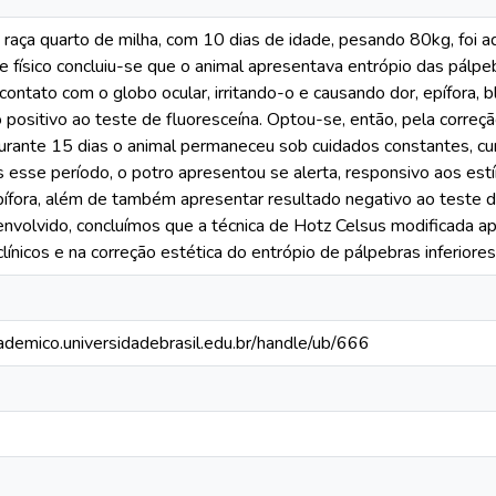
raça quarto de milha, com 10 dias de idade, pesando 80kg, foi ad
físico concluiu-se que o animal apresentava entrópio das pálpeb
contato com o globo ocular, irritando-o e causando dor, epífora, 
 positivo ao teste de fluoresceína. Optou-se, então, pela correçã
urante 15 dias o animal permaneceu sob cuidados constantes, cu
sse período, o potro apresentou se alerta, responsivo aos estím
ífora, além de também apresentar resultado negativo ao teste d
nvolvido, concluímos que a técnica de Hotz Celsus modificada ap
línicos e na correção estética do entrópio de pálpebras inferiores
cademico.universidadebrasil.edu.br/handle/ub/666