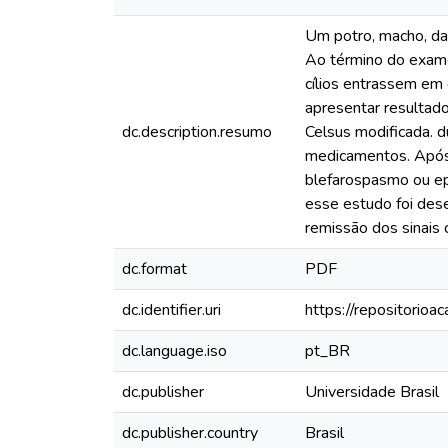
Um potro, macho, da 
Ao término do exame 
cílios entrassem em 
apresentar resultado
dc.description.resumo
Celsus modificada. d
medicamentos. Após e
blefarospasmo ou ep
esse estudo foi dese
remissão dos sinais c
dc.format
PDF
dc.identifier.uri
https://repositorioa
dc.language.iso
pt_BR
dc.publisher
Universidade Brasil
dc.publisher.country
Brasil