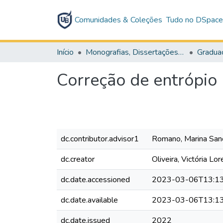
Comunidades & Coleções
Tudo no DSpac
Início
Monografias, Dissertações e Teses
Gradua
Correção de entrópio 
dc.contributor.advisor1
Romano, Marina San
dc.creator
Oliveira, Victória Lo
dc.date.accessioned
2023-03-06T13:13
dc.date.available
2023-03-06T13:13
dc.date.issued
2022