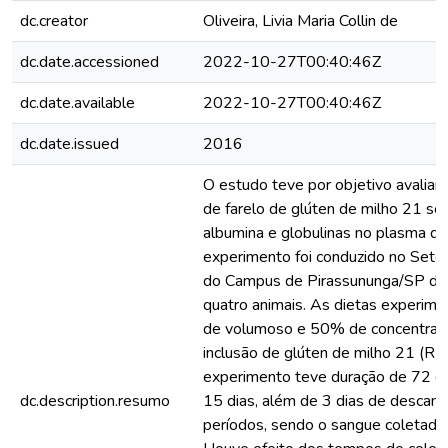
dc.creator
Oliveira, Livia Maria Collin de
dc.date.accessioned
2022-10-27T00:40:46Z
dc.date.available
2022-10-27T00:40:46Z
dc.date.issued
2016
O estudo teve por objetivo avaliar a
de farelo de glúten de milho 21 sob
albumina e globulinas no plasma de
experimento foi conduzido no Setor
do Campus de Pirassununga/SP da 
quatro animais. As dietas experim
de volumoso e 50% de concentrado
inclusão de glúten de milho 21 (R
experimento teve duração de 72 di
dc.description.resumo
15 dias, além de 3 dias de descans
períodos, sendo o sangue coletado 