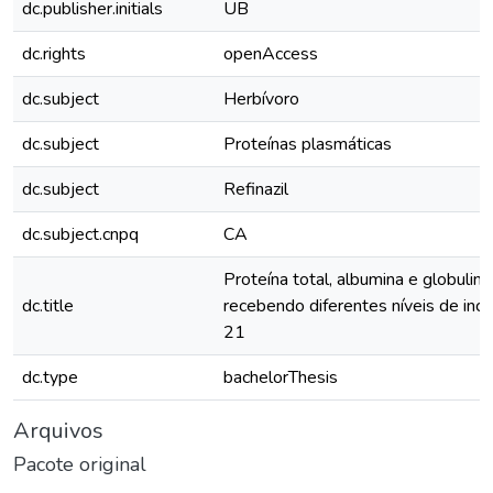
dc.publisher.initials
UB
dc.rights
openAccess
dc.subject
Herbívoro
dc.subject
Proteínas plasmáticas
dc.subject
Refinazil
dc.subject.cnpq
CA
Proteína total, albumina e globulin
dc.title
recebendo diferentes níveis de incl
21
dc.type
bachelorThesis
Arquivos
Pacote original