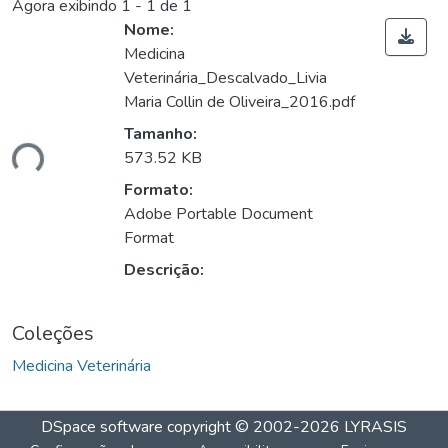
Agora exibindo
1 - 1 de 1
Nome:
Medicina
Veterinária_Descalvado_Livia
Maria Collin de Oliveira_2016.pdf
Tamanho:
ndo...
573.52 KB
Formato:
Adobe Portable Document
Format
Descrição:
Coleções
Medicina Veterinária
DSpace software
copyright © 2002-2026
LYRASIS