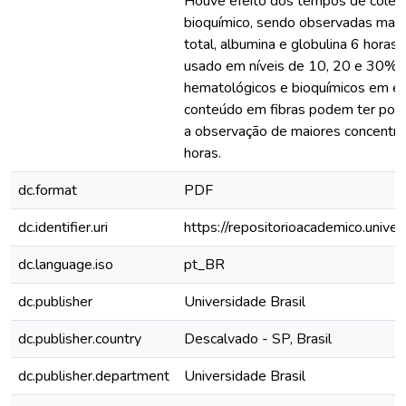
Houve efeito dos tempos de coleta
bioquímico, sendo observadas maio
total, albumina e globulina 6 hora
usado em níveis de 10, 20 e 30% n
hematológicos e bioquímicos em eq
conteúdo em fibras podem ter post
a observação de maiores concentra
horas.
dc.format
PDF
dc.identifier.uri
https://repositorioacademico.unive
dc.language.iso
pt_BR
dc.publisher
Universidade Brasil
dc.publisher.country
Descalvado - SP, Brasil
dc.publisher.department
Universidade Brasil