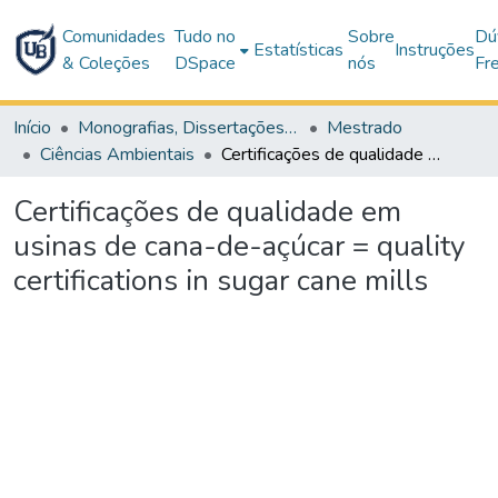
Comunidades
Tudo no
Sobre
Dú
Estatísticas
Instruções
& Coleções
DSpace
nós
Fr
Início
Monografias, Dissertações e Teses
Mestrado
Ciências Ambientais
Certificações de qualidade em usinas de cana-de-açúcar = quality certifications in sugar cane mills
Certificações de qualidade em
usinas de cana-de-açúcar = quality
certifications in sugar cane mills