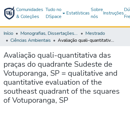
Comunidades
Tudo no
Sobre
Dú
Estatísticas
Instruções
& Coleções
DSpace
nós
Fr
Início
Monografias, Dissertações e Teses
Mestrado
Ciências Ambientais
Avaliação quali-quantitativa das praças do quadrante Sudeste de Votuporanga, SP = qualitative and quantitative evaluation of the southeast quadrant of the squares of Votuporanga, SP
Avaliação quali-quantitativa das
praças do quadrante Sudeste de
Votuporanga, SP = qualitative and
quantitative evaluation of the
southeast quadrant of the squares
of Votuporanga, SP