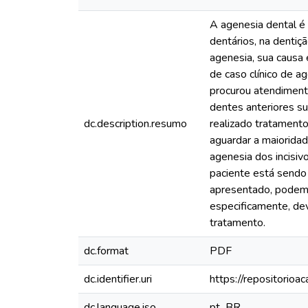
A agenesia dental é
dentários, na dentiç
agenesia, sua causa 
de caso clínico de ag
procurou atendimento
dentes anteriores su
dc.description.resumo
realizado tratament
aguardar a maioridad
agenesia dos incisiv
paciente está sendo 
apresentado, podemo
especificamente, dev
tratamento.
dc.format
PDF
dc.identifier.uri
https://repositorioa
dc.language.iso
pt_BR