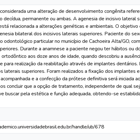
 considerada uma alteração de desenvolvimento congênita refe
ão decídua, permanente ou ambas. A agenesia de incisivo lateral
está relacionada a alterações genéticas e ambientais. O objetivo
enesia bilateral dos incisivos laterais superiores. Paciente do se
 odontológico particular no município de Cachoeira Alta/GO, com
periores. Durante a anamnese a paciente negou ter hábitos ou d
o ortodôntico aos doze anos de idade, quando descobriu a ausên
e para realização da reabilitação através de implantes dentários. 
os laterais superiores. Foram realizados a fixação dos implantes e
acompanhada e a confecção da prótese definitiva será iniciada ao
s concluir que a opção de tratamento, independente de qual sej
e buscar pela estética e função adequada, obtendo-se estabilida
cademico.universidadebrasil.edu.br/handle/ub/678