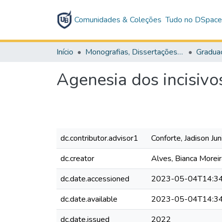
Comunidades & Coleções
Tudo no DSpac
Início
Monografias, Dissertações e Teses
Gradua
Agenesia dos incisivos
dc.contributor.advisor1
Conforte, Jadison Jun
dc.creator
Alves, Bianca Moreir
dc.date.accessioned
2023-05-04T14:34
dc.date.available
2023-05-04T14:34
dc.date.issued
2022