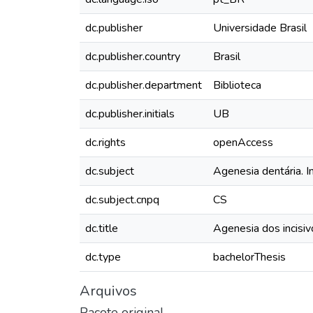
dc.publisher
Universidade Brasil
dc.publisher.country
Brasil
dc.publisher.department
Biblioteca
dc.publisher.initials
UB
dc.rights
openAccess
dc.subject
Agenesia dentária. In
dc.subject.cnpq
CS
dc.title
Agenesia dos incisiv
dc.type
bachelorThesis
Arquivos
Pacote original