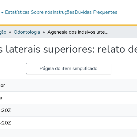
e
Estatísticas
Sobre nós
Instruções
Dúvidas Frequentes
ção
Odontologia
Agenesia dos incisivos laterais superiores: relato de caso
 laterais superiores: relato d
Página do item simplificado
ior
a
:20Z
:20Z