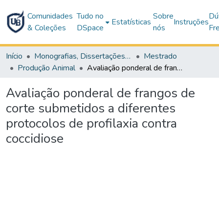
Comunidades
Tudo no
Sobre
Dú
Estatísticas
Instruções
& Coleções
DSpace
nós
Fr
Início
Monografias, Dissertações e Teses
Mestrado
Produção Animal
Avaliação ponderal de frangos de corte submetidos a diferentes protocolos de profilaxia contra coccidiose
Avaliação ponderal de frangos de
corte submetidos a diferentes
protocolos de profilaxia contra
coccidiose