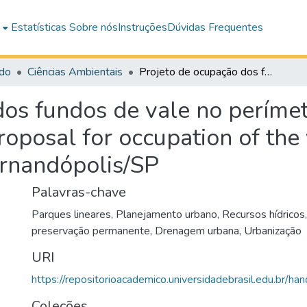
e
Estatísticas
Sobre nós
Instruções
Dúvidas Frequentes
do
Ciências Ambientais
Projeto de ocupação dos fundos de vale no perímetro urbano de Fernandópolis/SP = proposal for occupation of the valley bottoms in the urban perimeter of Fernandópolis/SP
dos fundos de vale no períme
oposal for occupation of the 
ernandópolis/SP
Palavras-chave
Parques lineares
,
Planejamento urbano
,
Recursos hídricos
preservação permanente
,
Drenagem urbana
,
Urbanização
URI
https://repositorioacademico.universidadebrasil.edu.br/ha
Coleções