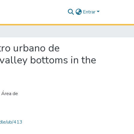
Entrar
tro urbano de
valley bottoms in the
,
Área de
ndle/ub/413