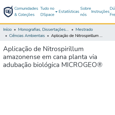
Comunidades
Tudo no
Sobre
Dú
Estatísticas
Instruções
& Coleções
DSpace
nós
Fr
Início
Monografias, Dissertações e Teses
Mestrado
Ciências Ambientais
Aplicação de Nitrospirillum amazonense em cana planta via adubação biológica MICROGEO®
Aplicação de Nitrospirillum
amazonense em cana planta via
adubação biológica MICROGEO®