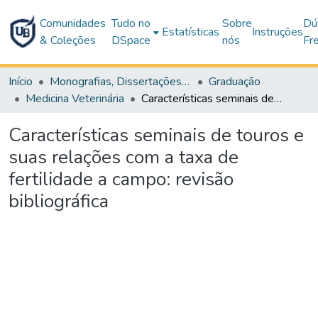
Comunidades
Tudo no
Sobre
Dú
Estatísticas
Instruções
& Coleções
DSpace
nós
Fr
Início
Monografias, Dissertações e Teses
Graduação
Medicina Veterinária
Características seminais de touros e suas relações com a taxa de fertilidade a campo: revisão bibliográfica
Características seminais de touros e
suas relações com a taxa de
fertilidade a campo: revisão
bibliográfica