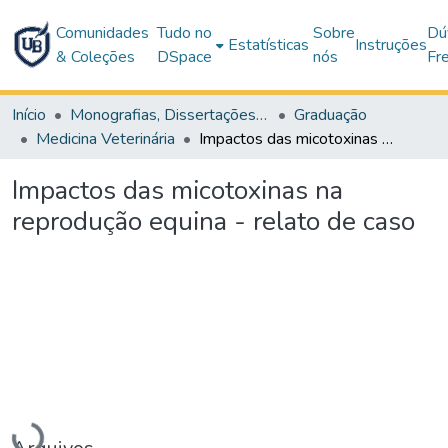
Comunidades
Tudo no
Sobre
Dú
Estatísticas
Instruções
& Coleções
DSpace
nós
Fr
Início
Monografias, Dissertações e Teses
Graduação
Medicina Veterinária
Impactos das micotoxinas na reprodução equina - relato de caso
Impactos das micotoxinas na
reprodução equina - relato de caso
Carregando...