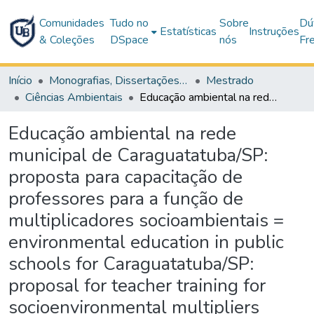
Comunidades
Tudo no
Sobre
Dú
Estatísticas
Instruções
& Coleções
DSpace
nós
Fr
Início
Monografias, Dissertações e Teses
Mestrado
Ciências Ambientais
Educação ambiental na rede municipal de Caraguatatuba/SP: proposta para capacitação de professores para a função de multiplicadores socioambientais = environmental education in public schools for Caraguatatuba/SP: proposal for teacher training for socioenvironmental multipliers function
Educação ambiental na rede
municipal de Caraguatatuba/SP:
proposta para capacitação de
professores para a função de
multiplicadores socioambientais =
environmental education in public
schools for Caraguatatuba/SP:
proposal for teacher training for
socioenvironmental multipliers