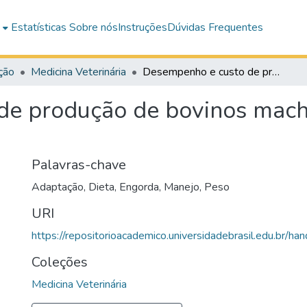
e
Estatísticas
Sobre nós
Instruções
Dúvidas Frequentes
ção
Medicina Veterinária
Desempenho e custo de produção de bovinos machos e fêmeas em confinamento
de produção de bovinos mac
Palavras-chave
Adaptação
,
Dieta
,
Engorda
,
Manejo
,
Peso
URI
https://repositorioacademico.universidadebrasil.edu.br/h
Coleções
Medicina Veterinária