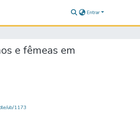
Entrar
hos e fêmeas em
andle/ub/1173