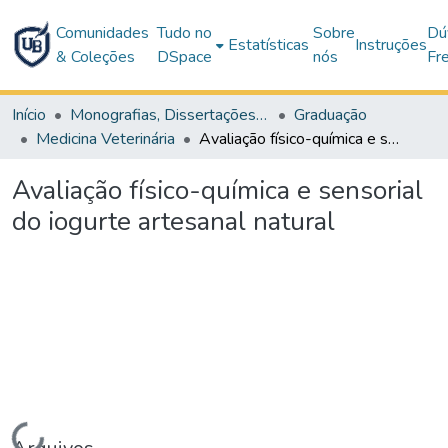
Comunidades
Tudo no
Sobre
Dú
Estatísticas
Instruções
& Coleções
DSpace
nós
Fr
Início
Monografias, Dissertações e Teses
Graduação
Medicina Veterinária
Avaliação físico-química e sensorial do iogurte artesanal natural
Avaliação físico-química e sensorial
do iogurte artesanal natural
Carregando...