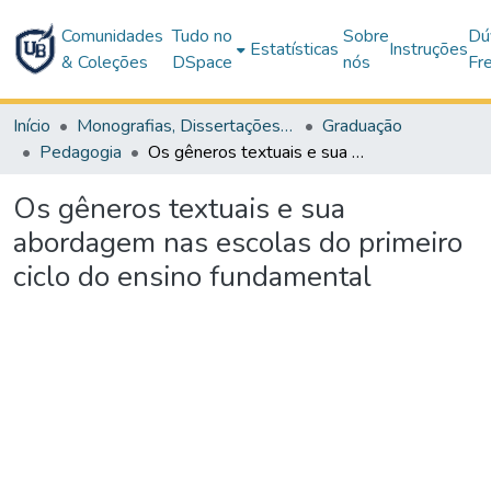
Comunidades
Tudo no
Sobre
Dú
Estatísticas
Instruções
& Coleções
DSpace
nós
Fr
Início
Monografias, Dissertações e Teses
Graduação
Pedagogia
Os gêneros textuais e sua abordagem nas escolas do primeiro ciclo do ensino fundamental
Os gêneros textuais e sua
abordagem nas escolas do primeiro
ciclo do ensino fundamental