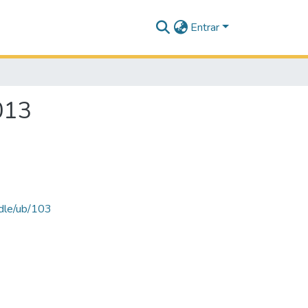
Entrar
013
ndle/ub/103