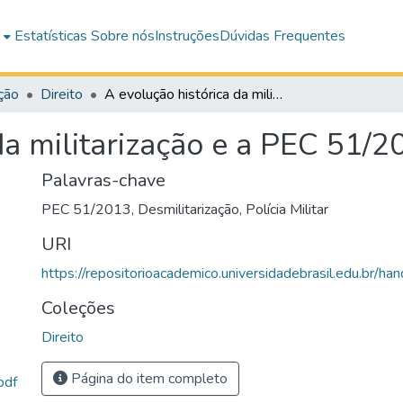
e
Estatísticas
Sobre nós
Instruções
Dúvidas Frequentes
ção
Direito
A evolução histórica da militarização e a PEC 51/2013
da militarização e a PEC 51/2
Palavras-chave
PEC 51/2013
,
Desmilitarização
,
Polícia Militar
URI
https://repositorioacademico.universidadebrasil.edu.br/ha
Coleções
Direito
Página do item completo
pdf