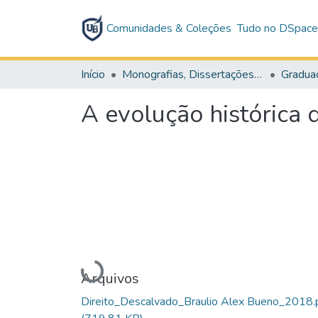
Comunidades & Coleções
Tudo no DSpac
Início
Monografias, Dissertações e Teses
Gradua
A evolução histórica 
Carregando...
Arquivos
Direito_Descalvado_Braulio Alex Bueno_2018.