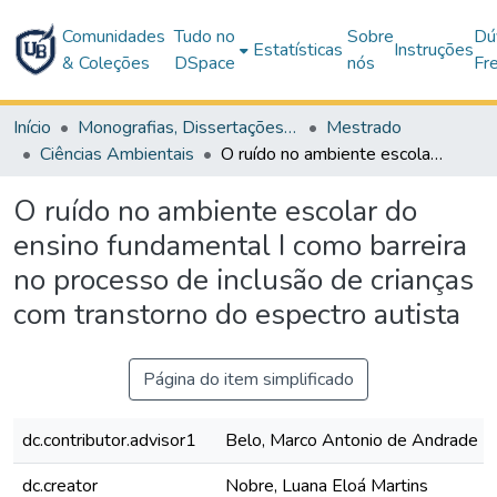
Comunidades
Tudo no
Sobre
Dú
Estatísticas
Instruções
& Coleções
DSpace
nós
Fr
Início
Monografias, Dissertações e Teses
Mestrado
Ciências Ambientais
O ruído no ambiente escolar do ensino fundamental I como barreira no processo de inclusão de crianças com transtorno do espectro autista
O ruído no ambiente escolar do
ensino fundamental I como barreira
no processo de inclusão de crianças
com transtorno do espectro autista
Página do item simplificado
dc.contributor.advisor1
Belo, Marco Antonio de Andrade
dc.creator
Nobre, Luana Eloá Martins