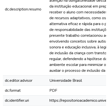
atenção na obrigatoriedade desta e
da instituição educacional em prepa
dc.description.resumo
receber o aluno com necessidades e
de recursos adaptativos, como os a
alternativa eficaz e rápida para o p
de responsabilidade das instituiçõe
presente trabalho correlacionou ac
envolvendo conceitos sobre autismo,
sonora e educação inclusiva, à legis
de inclusão da criança com transtor
regular, defendendo a hipótese da
ambiente escolar para minimizar os
auxiliar o processo de inclusão da cr
dc.editor.advisor
Universidade Brasil
dc.format
PDF
dc.identifier.uri
https://repositorioacademico.unive