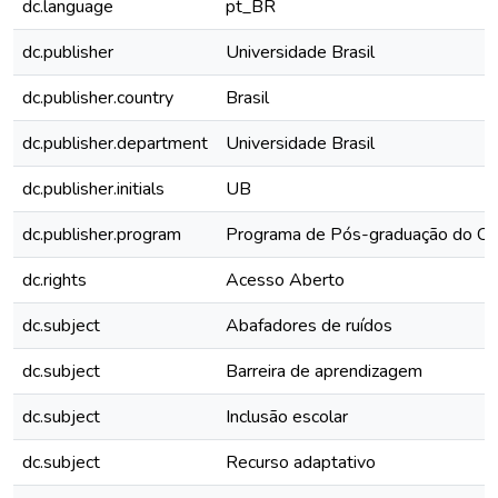
dc.language
pt_BR
dc.publisher
Universidade Brasil
dc.publisher.country
Brasil
dc.publisher.department
Universidade Brasil
dc.publisher.initials
UB
dc.publisher.program
Programa de Pós-graduação do Cur
dc.rights
Acesso Aberto
dc.subject
Abafadores de ruídos
dc.subject
Barreira de aprendizagem
dc.subject
Inclusão escolar
dc.subject
Recurso adaptativo