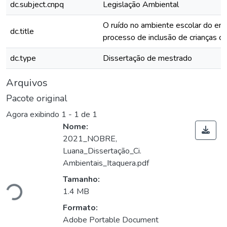
dc.subject.cnpq
Legislação Ambiental
O ruído no ambiente escolar do ens
dc.title
processo de inclusão de crianças c
dc.type
Dissertação de mestrado
Arquivos
Pacote original
Agora exibindo
1 - 1 de 1
Nome:
2021_NOBRE,
Luana_Dissertação_Ci.
Ambientais_Itaquera.pdf
gando...
Tamanho:
1.4 MB
Formato:
Adobe Portable Document