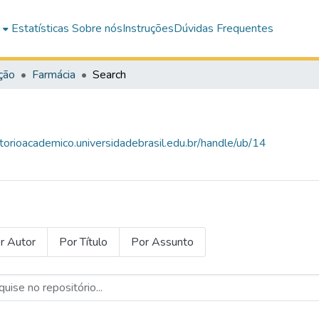
e
Estatísticas
Sobre nós
Instruções
Dúvidas Frequentes
ção
Farmácia
Search
itorioacademico.universidadebrasil.edu.br/handle/ub/14
r Autor
Por Título
Por Assunto