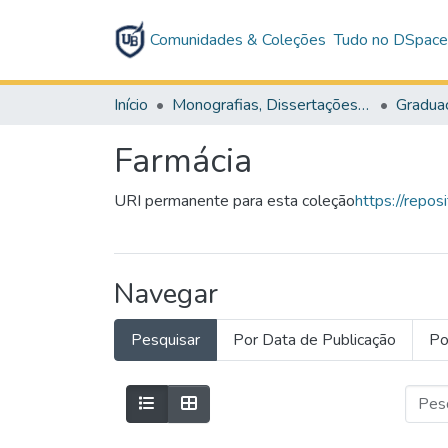
Comunidades & Coleções
Tudo no DSpac
Início
Monografias, Dissertações e Teses
Gradua
Farmácia
URI permanente para esta coleção
https://repos
Navegar
Pesquisar
Por Data de Publicação
Po