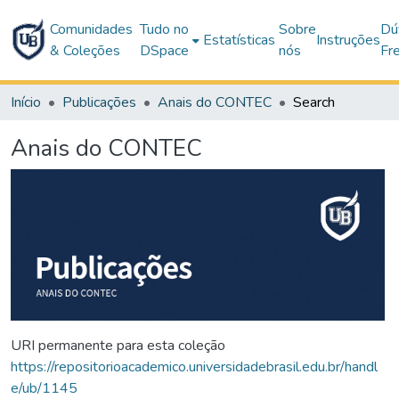
Comunidades
Tudo no
Sobre
Dú
Estatísticas
Instruções
& Coleções
DSpace
nós
Fr
Início
Publicações
Anais do CONTEC
Search
Anais do CONTEC
URI permanente para esta coleção
https://repositorioacademico.universidadebrasil.edu.br/handl
e/ub/1145