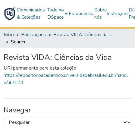
Comunidades
Tudo no
Sobre
Dú
Estatísticas
Instruções
& Coleções
DSpace
nós
Fr
Início
Publicações
Revista VIDA: Ciências da Vida
Search
Revista VIDA: Ciências da Vida
URI permanente para esta coleção
https://repositorioacademico.universidadebrasil.edu.br/handl
e/ub/123
Navegar