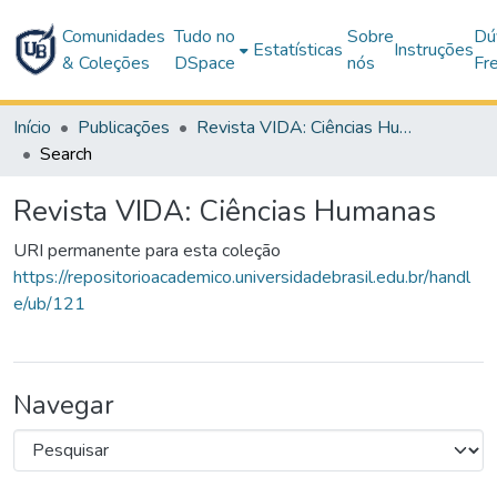
Comunidades
Tudo no
Sobre
Dú
Estatísticas
Instruções
& Coleções
DSpace
nós
Fr
Início
Publicações
Revista VIDA: Ciências Humanas
Search
Revista VIDA: Ciências Humanas
URI permanente para esta coleção
https://repositorioacademico.universidadebrasil.edu.br/handl
e/ub/121
Navegar