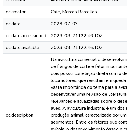
dc.creator
Adorno, Letícia Salomão Barbosa
dc.creator
Café, Marcos Barcellos
dc.date
2023-07-03
dc.date.accessioned
2023-08-21T22:46:10Z
dc.date.available
2023-08-21T22:46:10Z
Na avicultura comercial o desenvolvime
de frangos de corte é fator importante 
pois possui correlação direta com o d
locomotores, que resultam em queda 
vasta importância do tema para a avicult
desenvolver uma revisão de literatura
relevantes e atualizadas sobre o desen
aves. A avicultura industrial é um dos 
dc.description
produção animal, caracterizada por uma
segmentos. Entre os fatores que contri
avícola, o desenvolvimento ósseo e c