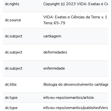
dc.rights
Copyright (c) 2023 VIDA: Exatas e Ciên
VIDA: Exatas e Ciências da Terra; v. 1 n
dc.source
Terra; 65-79
dc.subject
cartilagem
dc.subject
deformidades
dc.subject
enfermidade
dc.title
Biologia do desenvolvimento cartilagin
dc.type
info:eu-repo/semantics/article
dc.type
info:eu-repo/semantics/publishedVersi