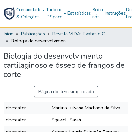
Comunidades
Tudo no
Sobre
Dú
Estatísticas
Instruções
& Coleções
DSpace
nós
Fr
Início
Publicações
Revista VIDA: Exatas e Ciências da Terra
Biologia do desenvolvimento cartilaginoso e ósseo de frangos de corte
Biologia do desenvolvimento
cartilaginoso e ósseo de frangos de
corte
Página do item simplificado
dc.creator
Martins, Julyana Machado da Silva
dc.creator
Sgavioli, Sarah