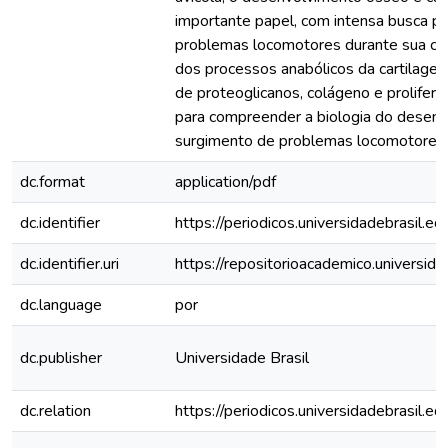
importante papel, com intensa busca p
problemas locomotores durante sua cri
dos processos anabólicos da cartilage
de proteoglicanos, colágeno e prolifera
para compreender a biologia do desenv
surgimento de problemas locomotores.
dc.format
application/pdf
dc.identifier
https://periodicos.universidadebrasil.ed
dc.identifier.uri
https://repositorioacademico.universid
dc.language
por
dc.publisher
Universidade Brasil
dc.relation
https://periodicos.universidadebrasil.ed