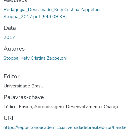
Carregando...
Arquivos
Pedagogia_Descalvado_Kely Cristina Zappeloni
Stoppa_2017.pdf
(543.09 KB)
Data
2017
Autores
Stoppa, Kely Cristina Zappeloni
Editor
Universidade Brasil
Palavras-chave
Lúdico
,
Ensino
,
Aprendizagem
,
Desenvolvimento
,
Criança
URI
https://repositorioacademico.universidadebrasil.edu.br/handle