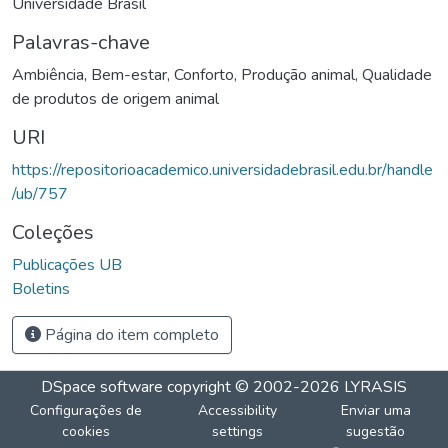
Universidade Brasil
Palavras-chave
Ambiência
,
Bem-estar
,
Conforto
,
Produção animal
,
Qualidade
de produtos de origem animal
URI
https://repositorioacademico.universidadebrasil.edu.br/handle
/ub/757
Coleções
Publicações UB
Boletins
Página do item completo
DSpace software
copyright © 2002-2026
LYRASIS
Configurações de
Accessibility
Enviar uma
cookies
settings
sugestão