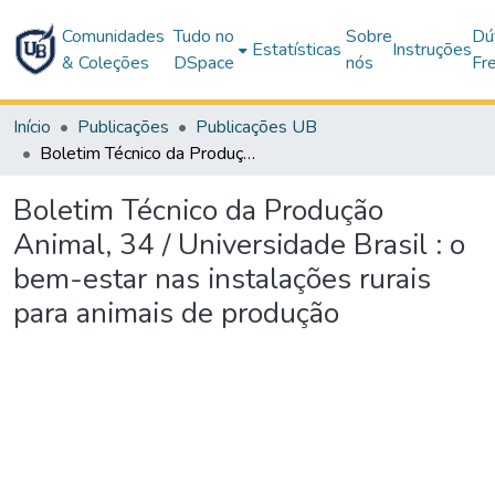
Comunidades
Tudo no
Sobre
Dú
Estatísticas
Instruções
& Coleções
DSpace
nós
Fr
Início
Publicações
Publicações UB
Boletim Técnico da Produção Animal, 34 / Universidade Brasil : o bem-estar nas instalações rurais para animais de produção
Boletim Técnico da Produção
Animal, 34 / Universidade Brasil : o
bem-estar nas instalações rurais
para animais de produção