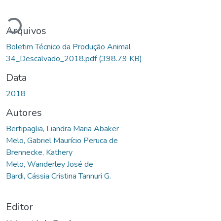
ando...
Arquivos
Boletim Técnico da Produção Animal
34_Descalvado_2018.pdf
(398.79 KB)
Data
2018
Autores
Bertipaglia, Liandra Maria Abaker
Melo, Gabriel Maurício Peruca de
Brennecke, Kathery
Melo, Wanderley José de
Bardi, Cássia Cristina Tannuri G.
Editor