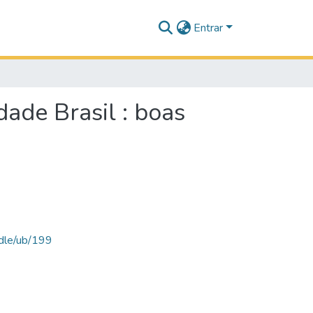
Entrar
ade Brasil : boas
ndle/ub/199