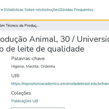
e
Estatísticas
Sobre nós
Instruções
Dúvidas Frequentes
Boletim Técnico da Produção Animal, 30 / Universidade Brasil : boas práticas para obtenção de leite de qualidade
odução Animal, 30 / Universid
o de leite de qualidade
Palavras-chave
Higiene
,
Mastite
,
Ordenha
URI
https://repositorioacademico.universidadebrasil.edu.br/ha
Coleções
Publicações UB