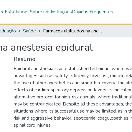
e
Estatísticas
Sobre nós
Instruções
Dúvidas Frequentes
aduação
Saúde
Fármacos ultilizados na anestesia epidural
na anestesia epidural
Resumo
Epidural anesthesia is an established technique, where we
advantages such as safety, efficiency, low cost, muscle rela
the use of other anesthetics and smooth recovery. The al
effects of cardiorespiratory depression favors its indicatio
alternative protocol for high-risk animals, where tradition
may be contraindicated. Despite all these advantages, th
situations where its successful use may be limited; as in t
risk and aggressive behavior, septicemia, coagulopathies,
spinal cord injuries.