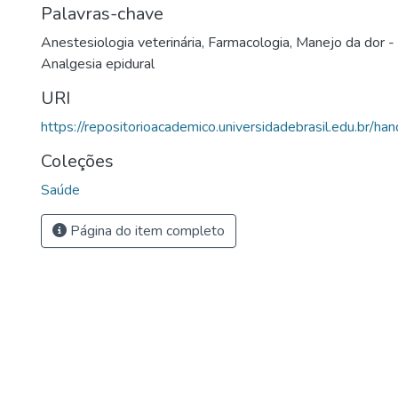
Palavras-chave
Anestesiologia veterinária
,
Farmacologia
,
Manejo da dor -
Analgesia epidural
URI
https://repositorioacademico.universidadebrasil.edu.br/ha
Coleções
Saúde
Página do item completo