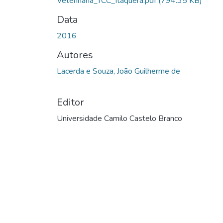
Veterinária_TCC_Itaquera.pdf
(794.35 KB)
Data
2016
Autores
Lacerda e Souza, João Guilherme de
Editor
Universidade Camilo Castelo Branco