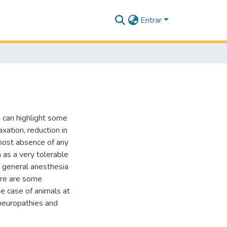
Entrar
 can highlight some
xation, reduction in
most absence of any
n as a very tolerable
al general anesthesia
ere are some
he case of animals at
 neuropathies and