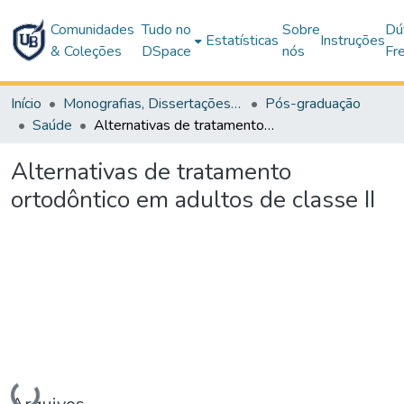
Comunidades
Tudo no
Sobre
Dú
Estatísticas
Instruções
& Coleções
DSpace
nós
Fr
Início
Monografias, Dissertações e Teses
Pós-graduação
Saúde
Alternativas de tratamento ortodôntico em adultos de classe II
Alternativas de tratamento
ortodôntico em adultos de classe II
Carregando...