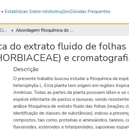
e
Estatísticas
Sobre nós
Instruções
Dúvidas Frequentes
Revista VIDA: Exatas e Ciências da Terra
Abordagem fitoquímica do extrato fluido de folhas de Euphorbia heterophylla L. (EUPHORBIACEAE) e cromatografia gasosa do látex
 do extrato fluido de folhas
HORBIACEAE) e cromatografia
Descrição
O presente trabalho buscou estudar a fitoquímica da espé
heterophylla L. Esta planta tem origem em regiões tropica
Américas. Todas as partes da planta possuem látex e se c
espécie infestante de pastos e lavouras, sendo resistente
análise fitoquímica de extrato fluido das folhas (reações c
identificação de classes de substâncias), indicou a presen
compostos, tais como, proteínas e aminoácidos, taninos, c
flavonoides, esteroides e triterpenóides, saponinas espumí