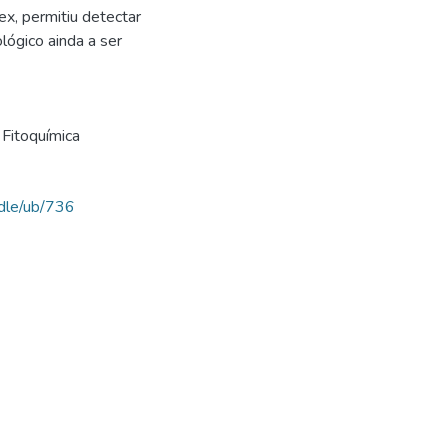
x, permitiu detectar
ógico ainda a ser
Fitoquímica
ndle/ub/736