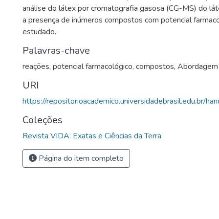
análise do látex por cromatografia gasosa (CG-MS) do láte
a presença de inúmeros compostos com potencial farmacol
estudado.
Palavras-chave
reações
,
potencial farmacológico
,
compostos
,
Abordagem 
URI
https://repositorioacademico.universidadebrasil.edu.br/ha
Coleções
Revista VIDA: Exatas e Ciências da Terra
Página do item completo