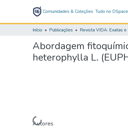
Comunidades & Coleções
Tudo no DSpac
Início
Publicações
Abordagem fitoquímica
heterophylla L. (EUP
Carregando...
Autores