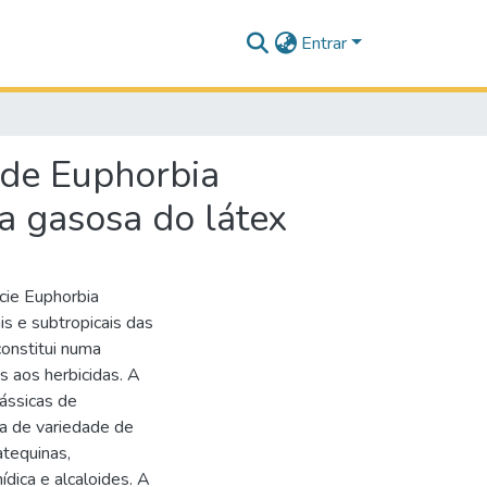
Entrar
 de Euphorbia
 gasosa do látex
cie Euphorbia
is e subtropicais das
onstitui numa
s aos herbicidas. A
lássicas de
ça de variedade de
atequinas,
dica e alcaloides. A