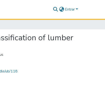
Entrar
ssification of lumber
us
ndle/ub/118