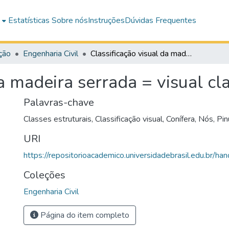
e
Estatísticas
Sobre nós
Instruções
Dúvidas Frequentes
ção
Engenharia Civil
Classificação visual da madeira serrada = visual classification of lumber
a madeira serrada = visual cla
Palavras-chave
Classes estruturais
,
Classificação visual
,
Conífera
,
Nós
,
Pin
URI
https://repositorioacademico.universidadebrasil.edu.br/ha
Coleções
Engenharia Civil
Página do item completo