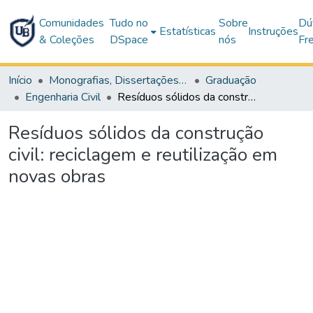
Comunidades
Tudo no
Sobre
Dú
Estatísticas
Instruções
& Coleções
DSpace
nós
Fr
Início
Monografias, Dissertações e Teses
Graduação
Engenharia Civil
Resíduos sólidos da construção civil: reciclagem e reutilização em novas obras
Resíduos sólidos da construção
civil: reciclagem e reutilização em
novas obras