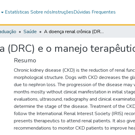
e
Estatísticas
Sobre nós
Instruções
Dúvidas Frequentes
aduação
Saúde
A doença renal crônica (DRC) e o manejo terapêutico do paciente renal
a (DRC) e o manejo terapêuti
Resumo
Chronic kidney disease (CKD) is the reduction of renal func
morphological structure. Dogs with CKD decreases the glom
due to nephron loss. The progression of the disease may 
months moslty without clinical manifestation in initial sta
evaluations, ultrasound, radiography and clinical examinati
determine the stage of the disease. Treatment of the CKD
follow the International Renal Interest Society (IRIS) re
presents therapeutics to attend renal patients. It also giv
recommendations to monitor CKD patients to improve heal