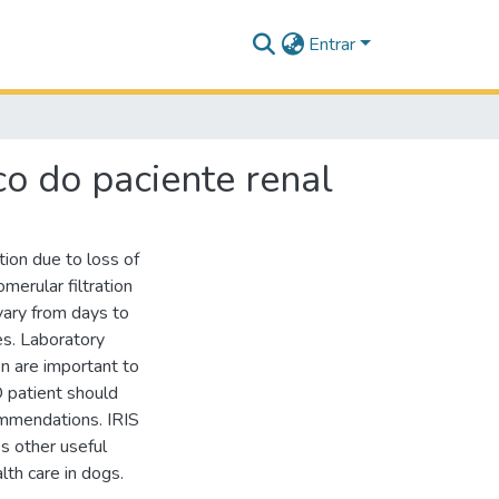
Entrar
co do paciente renal
tion due to loss of
erular filtration
vary from days to
ges. Laboratory
on are important to
 patient should
commendations. IRIS
es other useful
th care in dogs.