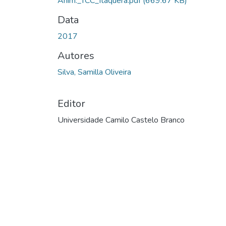
Anim._TCC_Itaquera.pdf
(669.67 KB)
Data
2017
Autores
Silva, Samilla Oliveira
Editor
Universidade Camilo Castelo Branco