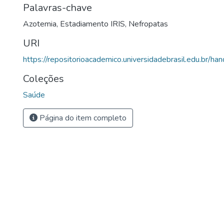
Palavras-chave
Azotemia
,
Estadiamento IRIS
,
Nefropatas
URI
https://repositorioacademico.universidadebrasil.edu.br/ha
Coleções
Saúde
Página do item completo