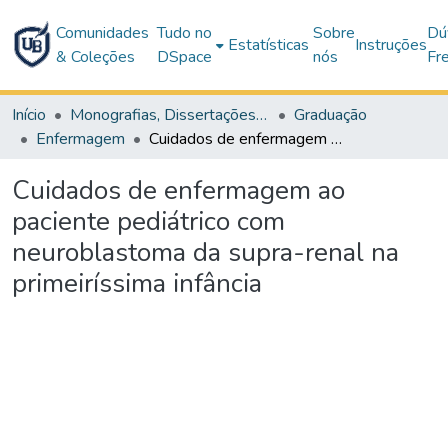
Comunidades
Tudo no
Sobre
Dú
Estatísticas
Instruções
& Coleções
DSpace
nós
Fr
Início
Monografias, Dissertações e Teses
Graduação
Enfermagem
Cuidados de enfermagem ao paciente pediátrico com neuroblastoma da supra-renal na primeiríssima infância
Cuidados de enfermagem ao
paciente pediátrico com
neuroblastoma da supra-renal na
primeiríssima infância