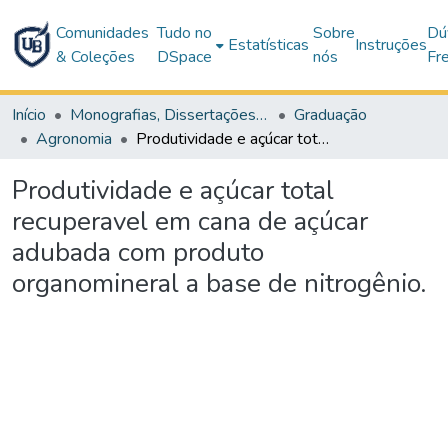
Comunidades
Tudo no
Sobre
Dú
Estatísticas
Instruções
& Coleções
DSpace
nós
Fr
Início
Monografias, Dissertações e Teses
Graduação
Agronomia
Produtividade e açúcar total recuperavel em cana de açúcar adubada com produto organomineral a base de nitrogênio.
Produtividade e açúcar total
recuperavel em cana de açúcar
adubada com produto
organomineral a base de nitrogênio.